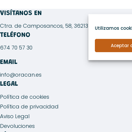
variantes.
Las
VISÍTANOS EN
opciones
Ctra. de Camposancos, 58, 36213 Vigo, Ponteved
se
Utilizamos cooki
TELÉFONO
pueden
elegir
Aceptar 
674 70 57 30
en
la
EMAIL
página
de
info@oracan.es
producto
LEGAL
Política de cookies
Política de privacidad
Aviso Legal
Devoluciones