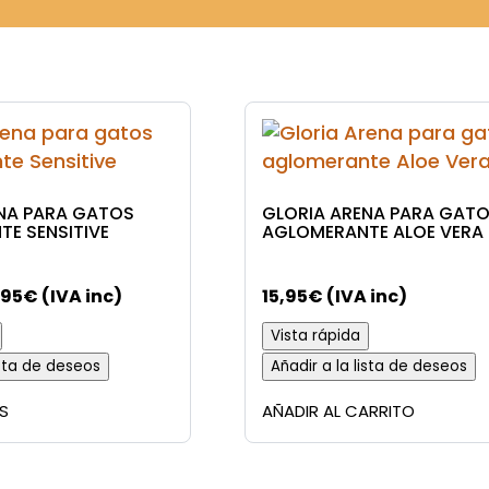
NA PARA GATOS
GLORIA ARENA PARA GAT
E SENSITIVE
AGLOMERANTE ALOE VERA
Rango
,95
€
(IVA inc)
15,95
€
(IVA inc)
de
Vista rápida
precios:
ista de deseos
Añadir a la lista de deseos
desde
Este
15,95€
S
AÑADIR AL CARRITO
producto
hasta
tiene
22,95€
múltiples