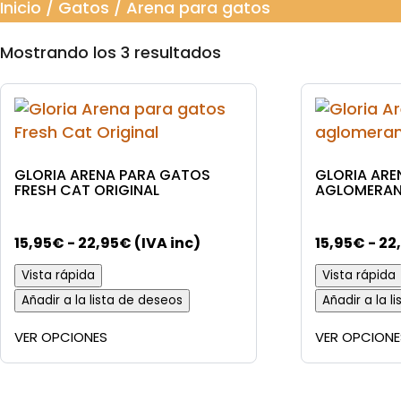
Inicio
/
Gatos
/ Arena para gatos
Mostrando los 3 resultados
GLORIA ARENA PARA GATOS
GLORIA ARE
FRESH CAT ORIGINAL
AGLOMERANT
Rango
15,95
€
-
22,95
€
(IVA inc)
15,95
€
-
22
de
Vista rápida
Vista rápida
precios:
Añadir a la lista de deseos
Añadir a la l
desde
Este
15,95€
VER OPCIONES
VER OPCIONE
producto
hasta
tiene
22,95€
múltiples