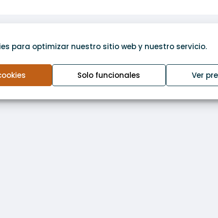
variantes.
Las
opciones
ra
se
es para optimizar nuestro sitio web y nuestro servicio.
pueden
elegir
cookies
Solo funcionales
Ver pr
en
la
página
de
producto