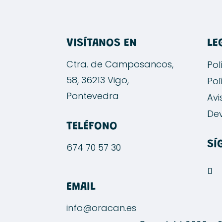
VISÍTANOS EN
LE
Ctra. de Camposancos,
Pol
58, 36213 Vigo,
Pol
Pontevedra
Avi
Dev
TELÉFONO
SÍ
674 70 57 30
EMAIL
info@oracan.es