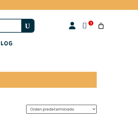

BLOG