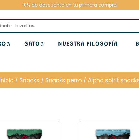
10% de descuento en tu primera compra
RO
GATO
NUESTRA FILOSOFÍA
Inicio
/
Snacks
/
Snacks perro
/ Alpha spirit snack