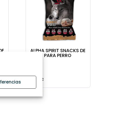
DE
ALPHA SPIRIT SNACKS DE
PAVO PARA PERRO
1,00
€
Valorado con
eferencias
5.00
de 5