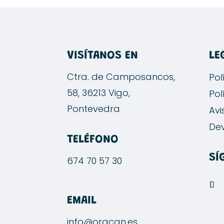
VISÍTANOS EN
LE
Ctra. de Camposancos,
Pol
58, 36213 Vigo,
Pol
Pontevedra
Avi
Dev
TELÉFONO
SÍ
674 70 57 30
EMAIL
info@oracan.es