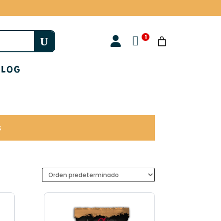

BLOG
s