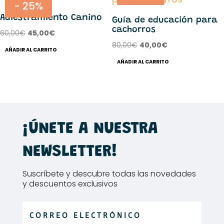
- 25%
Adiestramiento Canino
Guía de educación para
cachorros
El
El
60,00
€
45,00
€
precio
precio
El
El
80,00
€
40,00
€
AÑADIR AL CARRITO
original
actual
precio
precio
AÑADIR AL CARRITO
era:
es:
original
actual
60,00€.
45,00€.
era:
es:
80,00€.
40,00€.
¡ÚNETE A NUESTRA
NEWSLETTER!
Suscríbete y descubre todas las novedades
y descuentos exclusivos