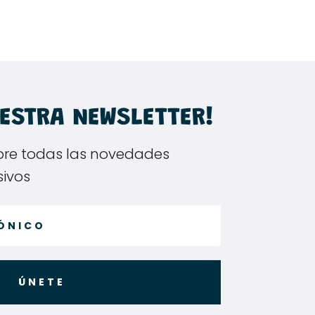
to
es
s.
s
UESTRA NEWSLETTER!
bre todas las novedades
sivos
to
ÚNETE