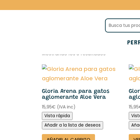
Inicio
/ Productos etiquetados “ar
arena para gatos
PER
Mostrando los 3 resultados
Gloria Arena para gatos
Glo
aglomerante Aloe Vera
agl
15,95
€
(IVA inc)
15,95
Vista rápida
Vist
Añadir a la lista de deseos
Añad
AÑADIR AL CARRITO
VE