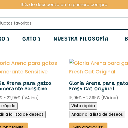
10% de descuento en tu primera compra
ena para gatos”
RO
GATO
NUESTRA FILOSOFÍA
ria Arena para gatos
Gloria Arena para gat
omerante Sensitive
Fresh Cat Original
Rango
Rango
€
-
22,95
€
(IVA inc)
15,95
€
-
22,95
€
(IVA inc)
de
de
a rápida
Vista rápida
precios:
precios:
ir a la lista de deseos
Añadir a la lista de deseos
desde
desde
Este
Este
15,95€
15,95€
R OPCIONES
VER OPCIONES