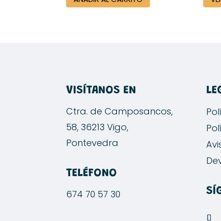
VISÍTANOS EN
LE
Ctra. de Camposancos,
Pol
58, 36213 Vigo,
Pol
Pontevedra
Avi
Dev
TELÉFONO
SÍ
674 70 57 30