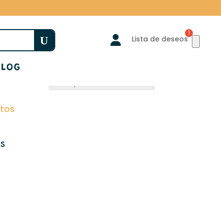

Lista de deseos
BLOG
os