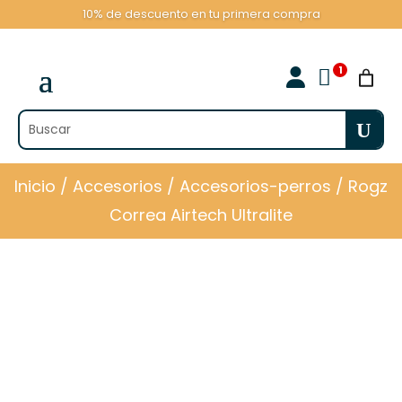
10% de descuento en tu primera compra

Inicio
/
Accesorios
/
Accesorios-perros
/ Rogz
Correa Airtech Ultralite