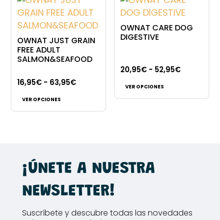
Las
opciones
63,95€
opciones
se
OWNAT CARE DOG
se
pueden
DIGESTIVE
OWNAT JUST GRAIN
pueden
elegir
FREE ADULT
SALMON&SEAFOOD
elegir
en
Rango
20,95
€
-
52,95
€
en
la
Este
Rango
de
16,95
€
-
63,95
€
la
página
VER OPCIONES
Este
producto
de
precios:
página
de
VER OPCIONES
producto
tiene
precios:
desde
de
producto
tiene
múltiples
desde
20,95€
producto
múltiples
variantes.
16,95€
hasta
variantes.
Las
hasta
52,95€
Las
opciones
63,95€
¡ÚNETE A NUESTRA
opciones
se
se
pueden
NEWSLETTER!
pueden
elegir
elegir
en
Suscríbete y descubre todas las novedades