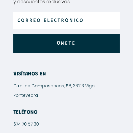
en
la
y descuentos exclusivos
la
página
página
de
de
producto
producto
ÚNETE
VISÍTANOS EN
Ctra. de Camposancos, 58, 36213 Vigo,
Pontevedra
TELÉFONO
674 70 57 30