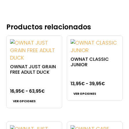
Productos relacionados
OWNAT CLASSIC
JUNIOR
OWNAT JUST GRAIN
FREE ADULT DUCK
Rango
13,95
€
-
39,95
€
Este
Rango
de
16,95
€
-
63,95
€
VER OPCIONES
Este
producto
de
precios:
VER OPCIONES
producto
tiene
precios:
desde
tiene
múltiples
desde
13,95€
múltiples
variantes.
16,95€
hasta
variantes.
Las
hasta
39,95€