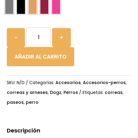
Rogz
-
+
Correa
Airtech
AÑADIR AL CARRITO
Ultralite
cantidad
SKU:
N/D
Categorías:
Accesorios
,
Accesorios-perros
,
correas y arneses
,
Dogz
,
Perros
Etiquetas:
correas
,
paseos
,
perro
Descripción