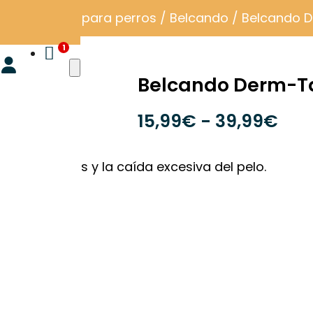
enso
/
Pienso para perros
/
Belcando
/ Belcando 

Belcando Derm-T
Ran
15,99
€
-
39,99
€
de
prec
a dermatosis y la caída excesiva del pelo.
des
15,
has
 de pelo
39,