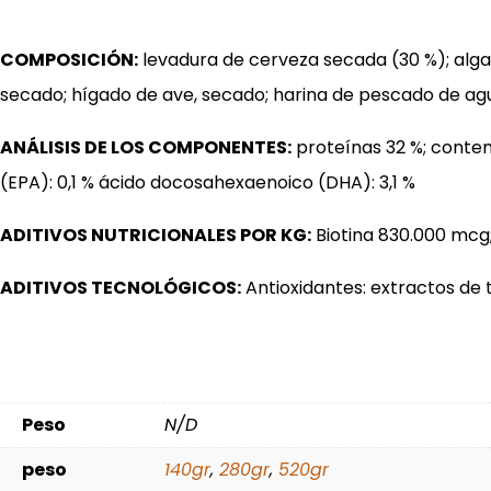
COMPOSICIÓN:
levadura de cerveza secada (30 %); algas
secado; hígado de ave, secado; harina de pescado de ag
ANÁLISIS DE LOS COMPONENTES:
proteínas 32 %; conteni
(EPA): 0,1 % ácido docosahexaenoico (DHA): 3,1 %
ADITIVOS NUTRICIONALES POR KG:
Biotina 830.000 mcg;
ADITIVOS TECNOLÓGICOS:
Antioxidantes: extractos de 
Peso
N/D
peso
140gr
,
280gr
,
520gr