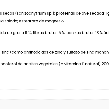
 secas (schizochytrium sp.); proteínas de ave secada; li
ua salada; estearato de magnesio
do de grasa 11 %; fibras brutas 5 %; cenizas brutas 13 % 
 zinc (como aminoácidos de zinc y sulfato de zinc monoh
tocoferol de aceites vegetales (= vitamina E natural) 20