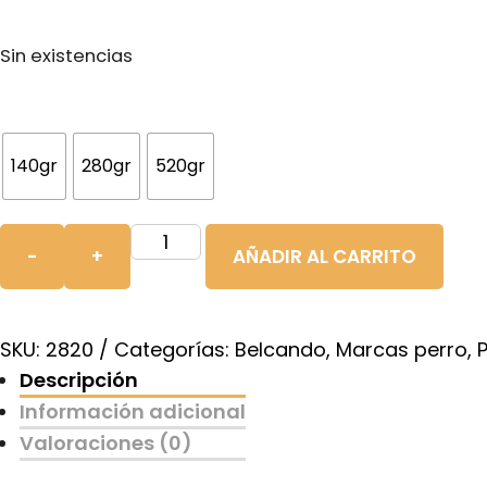
Sin existencias
140gr
280gr
520gr
Belcando
-
+
AÑADIR AL CARRITO
Derm-
Tabs
cantidad
SKU:
2820
Categorías:
Belcando
,
Marcas perro
,
Descripción
Información adicional
Valoraciones (0)