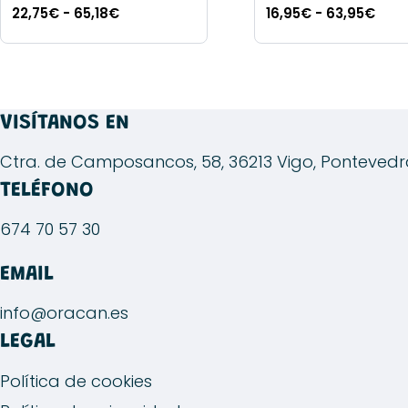
Rango
Ran
22,75
€
-
65,18
€
16,95
€
-
63,95
€
de
de
Este
Este
precios:
prec
producto
producto
desde
des
tiene
tiene
22,75€
16,9
múltiples
múltiples
VISÍTANOS EN
hasta
has
variantes.
variantes.
65,18€
63,9
Las
Las
Ctra. de Camposancos, 58, 36213 Vigo, Ponteved
opciones
opciones
TELÉFONO
se
se
674 70 57 30
pueden
pueden
elegir
elegir
EMAIL
en
en
la
la
info@oracan.es
página
página
LEGAL
de
de
producto
producto
Política de cookies