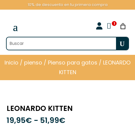
10% de descuento en tu primera compra

Inicio
/
pienso
/
Pienso para gatos
/ LEONARDO
KITTEN
LEONARDO KITTEN
Rango
19,95
€
-
51,99
€
de