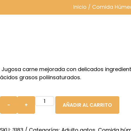
Inicio
/
Comida Húme
Jugosa carne mejorada con delicados ingredient
ácidos grasos poliinsaturados.
LEONARDO
-
+
AÑADIR AL CARRITO
SOBRES
85g
PESCADO+GAMBAS
SKU:
3183
Categorías:
Adulto gatos
,
Comida húm