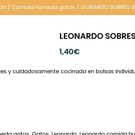
da
/
Comida húmeda gatos
/ LEONARDO SOBRES 
LEONARDO SOBRE
1,40
€
es y cuidadosamente cocinada en bolsas individu
eda gatos
,
Gatos
,
Leonardo
,
Leonardo comida h