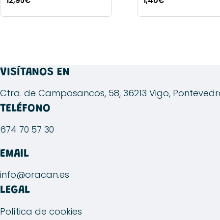
12,95
€
1,40
€
Este
producto
tiene
múltiples
variantes.
VISÍTANOS EN
Las
opciones
Ctra. de Camposancos, 58, 36213 Vigo, Ponteved
se
TELÉFONO
pueden
674 70 57 30
elegir
en
EMAIL
la
página
info@oracan.es
de
LEGAL
producto
Política de cookies