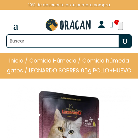
10% de descuento en tu primera compra

Inicio
/
Comida Húmeda
/
Comida húmeda
gatos
/ LEONARDO SOBRES 85g POLLO+HUEVO