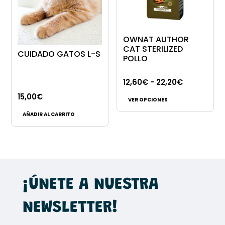
OWNAT AUTHOR
CAT STERILIZED
CUIDADO GATOS L-S
POLLO
Rango
12,60
€
-
22,20
€
Este
de
15,00
€
VER OPCIONES
producto
precios:
AÑADIR AL CARRITO
tiene
desde
múltiples
12,60€
variantes.
hasta
Las
22,20€
opciones
¡ÚNETE A NUESTRA
se
pueden
NEWSLETTER!
elegir