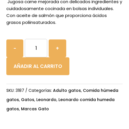
Jugosa carne mejorada con delicados ingredientes y
cuidadosamente cocinada en bolsas individuales.
Con aceite de salmón que proporciona ácidos
grasos poliinsaturados.
LEONARDO
-
+
SOBRES
85g
AÑADIR AL CARRITO
POLLO+HUEVO
cantidad
SKU:
3187
Categorías:
Adulto gatos
,
Comida húmeda
gatos
,
Gatos
,
Leonardo
,
Leonardo comida humeda
gatos
,
Marcas Gato