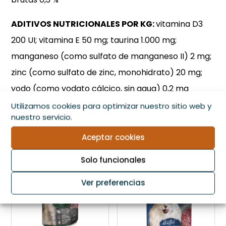
ADITIVOS NUTRICIONALES POR KG:
vitamina D3
200 UI; vitamina E 50 mg; taurina 1.000 mg;
manganeso (como sulfato de manganeso II) 2 mg;
zinc (como sulfato de zinc, monohidrato) 20 mg;
yodo (como yodato cálcico, sin agua) 0,2 mg
Utilizamos cookies para optimizar nuestro sitio web y
nuestro servicio.
Productos relacionados
Aceptar cookies
Solo funcionales
Ver preferencias