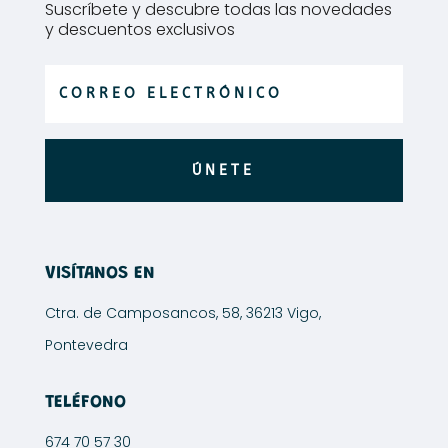
en
Suscríbete y descubre todas las novedades
la
y descuentos exclusivos
página
de
producto
ÚNETE
VISÍTANOS EN
Ctra. de Camposancos, 58, 36213 Vigo,
Pontevedra
TELÉFONO
674 70 57 30