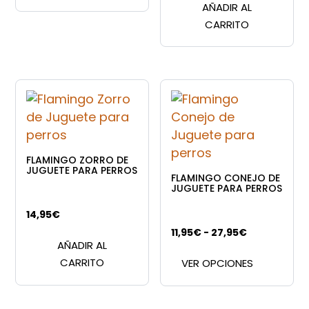
producto
AÑADIR AL
tiene
desde
CARRITO
múltiples
16,95€
variantes.
hasta
Las
27,95€
opciones
se
pueden
elegir
en
FLAMINGO ZORRO DE
JUGUETE PARA PERROS
la
FLAMINGO CONEJO DE
JUGUETE PARA PERROS
página
de
14,95
€
producto
Rango
11,95
€
-
27,95
€
AÑADIR AL
Este
de
CARRITO
VER OPCIONES
produc
precios:
tiene
desde
múltipl
11,95€