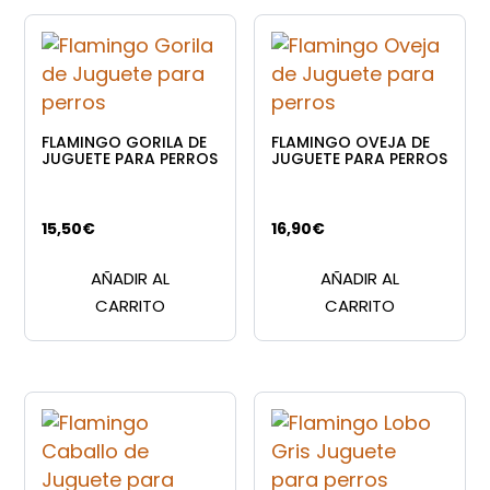
variant
hasta
Las
27,95€
opcion
se
puede
FLAMINGO GORILA DE
FLAMINGO OVEJA DE
elegir
JUGUETE PARA PERROS
JUGUETE PARA PERROS
en
la
15,50
€
16,90
€
página
de
AÑADIR AL
AÑADIR AL
produc
CARRITO
CARRITO