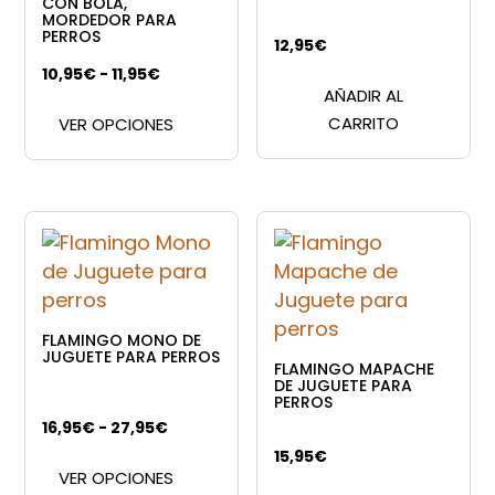
CON BOLA,
MORDEDOR PARA
PERROS
12,95
€
Rango
10,95
€
-
11,95
€
AÑADIR AL
Este
de
CARRITO
VER OPCIONES
producto
precios:
tiene
desde
múltiples
10,95€
variantes.
hasta
Las
11,95€
opciones
se
pueden
FLAMINGO MONO DE
elegir
JUGUETE PARA PERROS
FLAMINGO MAPACHE
en
DE JUGUETE PARA
PERROS
la
Rango
16,95
€
-
27,95
€
página
Este
de
15,95
€
de
VER OPCIONES
producto
precios: