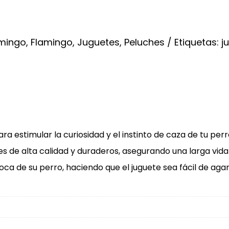
mingo
,
Flamingo
,
Juguetes
,
Peluches
Etiquetas:
j
a estimular la curiosidad y el instinto de caza de tu per
s de alta calidad y duraderos, asegurando una larga vida ú
a de su perro, haciendo que el juguete sea fácil de agarr