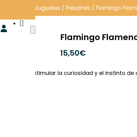
ios-perros
/
Juguetes
/
Peluches
/ Flamingo Flam

Flamingo Flamenc
15,50
€
ado para estimular la curiosidad y el instinto de
.