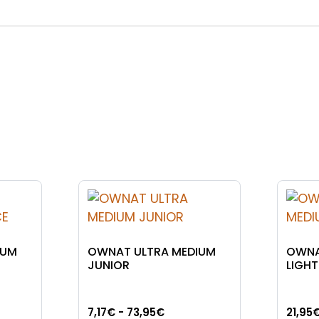
IUM
OWNAT ULTRA MEDIUM
OWNA
JUNIOR
LIGHT
go
Rango
7,17
€
-
73,95
€
21,95