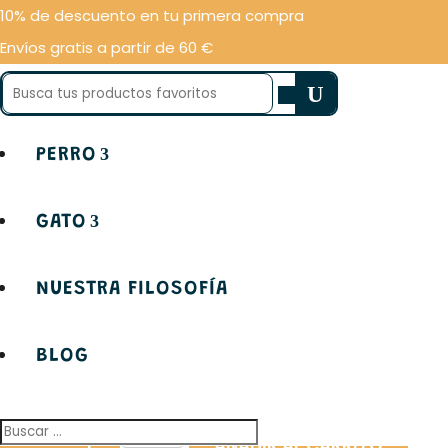
10% de descuento en tu primera compra
Inicio
/
Accesorios
/
Accesor
Envíos gratis a partir de 60 €
Buscar:
PERRO
GATO
Juguete de felpa en forma de flamenco. Está diseñ
estímulo auditivo gracias a su sonido incorporado
NUESTRA FILOSOFÍA
10 disponibles
BLOG
10 disponibles
Flamingo
-
+
AÑADIR AL CARRITO