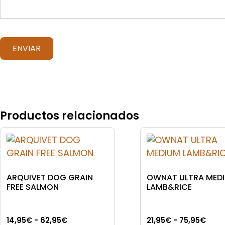
Productos relacionados
ARQUIVET DOG GRAIN
OWNAT ULTRA MED
FREE SALMON
LAMB&RICE
Rango
Ran
14,95
€
-
62,95
€
21,95
€
-
75,95
€