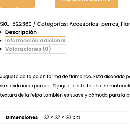
Flamenco
de
Juguete
SKU:
522360
Categorías:
Accesorios-perros
,
Fla
para
Descripción
perros
Información adicional
cantidad
Valoraciones (0)
Juguete de felpa en forma de flamenco. Está diseñado par
su sonido incorporado. El juguete está hecho de materiale
textura de la felpa también es suave y cómoda para la boc
Dimensiones
23 × 22 × 20 cm