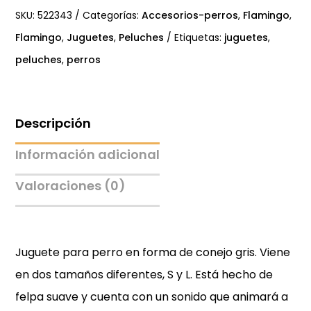
perros
SKU:
522343
Categorías:
Accesorios-perros
,
Flamingo
,
cantidad
Flamingo
,
Juguetes
,
Peluches
Etiquetas:
juguetes
,
peluches
,
perros
Descripción
Información adicional
Valoraciones (0)
Juguete para perro en forma de conejo gris. Viene
en dos tamaños diferentes, S y L. Está hecho de
felpa suave y cuenta con un sonido que animará a