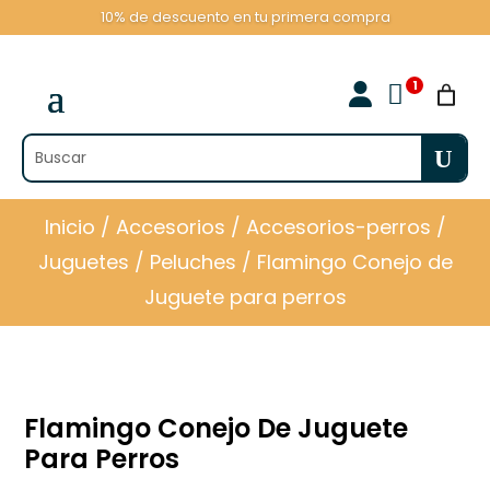
10% de descuento en tu primera compra

Inicio
/
Accesorios
/
Accesorios-perros
/
Juguetes
/
Peluches
/ Flamingo Conejo de
Juguete para perros
Flamingo Conejo De Juguete
Para Perros