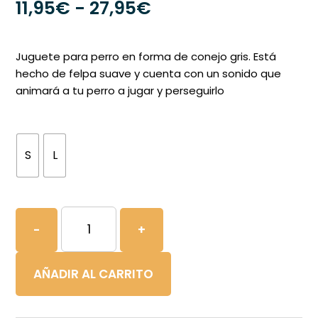
Rango
11,95
€
-
27,95
€
de
precios:
Juguete para perro en forma de conejo gris. Está
desde
hecho de felpa suave y cuenta con un sonido que
animará a tu perro a jugar y perseguirlo
11,95€
hasta
27,95€
S
L
Flamingo
-
+
Conejo
de
AÑADIR AL CARRITO
Juguete
para