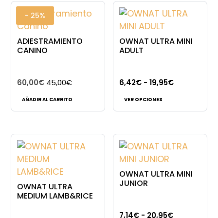
- 25%
ADIESTRAMIENTO
OWNAT ULTRA MINI
CANINO
ADULT
El
El
Rango
60,00
€
45,00
€
6,42
€
-
19,95
€
Este
precio
precio
de
AÑADIR AL CARRITO
VER OPCIONES
producto
original
actual
precios:
tiene
era:
es:
desde
múltiples
60,00€.
45,00€.
6,42€
variantes.
hasta
Las
19,95€
opciones
OWNAT ULTRA MINI
se
JUNIOR
OWNAT ULTRA
pueden
MEDIUM LAMB&RICE
elegir
Rango
7,14
€
-
20,95
€