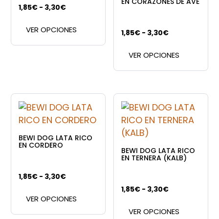
EN CORAZONES DE AVE
Rango
1,85
€
-
3,30
€
Este
de
VER OPCIONES
producto
precios:
Rango
1,85
€
-
3,30
€
tiene
Este
desde
de
VER OPCIONES
múltiples
produc
1,85€
precios:
variantes.
tiene
hasta
desde
Las
múltipl
3,30€
1,85€
opciones
variant
hasta
se
Las
3,30€
pueden
opcion
elegir
se
BEWI DOG LATA RICO
en
puede
EN CORDERO
BEWI DOG LATA RICO
la
elegir
EN TERNERA (KALB)
página
en
Rango
1,85
€
-
3,30
€
de
la
Este
de
Rango
1,85
€
-
3,30
€
producto
página
VER OPCIONES
producto
Este
precios:
de
de
VER OPCIONES
tiene
produc
desde
precios: