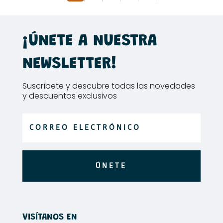
se
opcion
pueden
se
elegir
puede
¡ÚNETE A NUESTRA
en
elegir
la
en
NEWSLETTER!
página
la
de
página
Suscríbete y descubre todas las novedades
producto
de
y descuentos exclusivos
produc
ÚNETE
VISÍTANOS EN