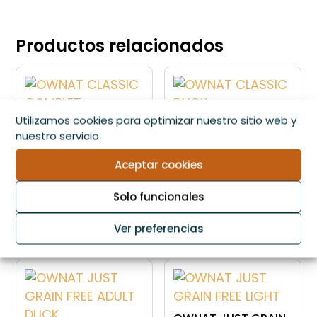
Productos relacionados
Utilizamos cookies para optimizar nuestro sitio web y
OWNAT CLASSIC
OWNAT CLASSIC
nuestro servicio.
COMPLET
DUCK
Aceptar cookies
Rango
Rango
10,99
€
-
45,99
€
13,95
€
-
46,99
€
Solo funcionales
Este
Este
de
de
VER OPCIONES
VER OPCIONES
producto
producto
precios:
precios:
Ver preferencias
tiene
tiene
desde
desde
múltiples
múltiples
10,99€
13,95€
variantes.
variantes.
hasta
hasta
Las
Las
45,99€
46,99€
opciones
opciones