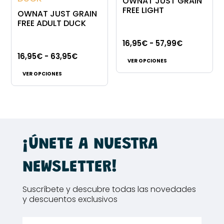
OWNAT JUST GRAIN
se
se
FREE LIGHT
OWNAT JUST GRAIN
pueden
pueden
FREE ADULT DUCK
elegir
elegir
Rango
16,95
€
-
57,99
€
en
en
Este
Rango
de
16,95
€
-
63,95
€
la
la
VER OPCIONES
Este
producto
de
precios:
página
página
VER OPCIONES
producto
tiene
precios:
desde
de
de
tiene
múltiples
desde
16,95€
producto
producto
múltiples
variantes.
16,95€
hasta
variantes.
Las
hasta
57,99€
Las
opciones
63,95€
¡ÚNETE A NUESTRA
opciones
se
se
pueden
NEWSLETTER!
pueden
elegir
elegir
en
Suscríbete y descubre todas las novedades
en
la
y descuentos exclusivos
la
página