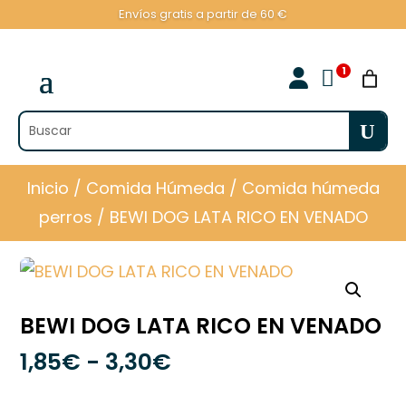
Envíos gratis a partir de 60 €

Inicio
/
Comida Húmeda
/
Comida húmeda
perros
/ BEWI DOG LATA RICO EN VENADO
BEWI DOG LATA RICO EN VENADO
Rango
1,85
€
-
3,30
€
de