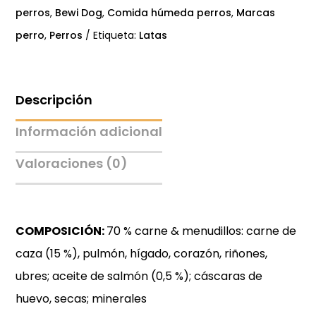
cantidad
perros
,
Bewi Dog
,
Comida húmeda perros
,
Marcas
perro
,
Perros
Etiqueta:
Latas
Descripción
Información adicional
Valoraciones (0)
COMPOSICIÓN:
70 % carne & menudillos: carne de
caza (15 %), pulmón, hígado, corazón, riñones,
ubres; aceite de salmón (0,5 %); cáscaras de
huevo, secas; minerales