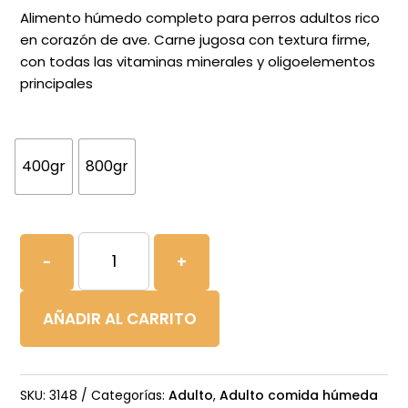
precios:
Alimento húmedo completo para perros adultos rico
desde
en corazón de ave. Carne jugosa con textura firme,
con todas las vitaminas minerales y oligoelementos
1,85€
principales
hasta
3,30€
400gr
800gr
BEWI
-
+
DOG
LATA
AÑADIR AL CARRITO
RICO
EN
VENADO
SKU:
3148
Categorías:
Adulto
,
Adulto comida húmeda