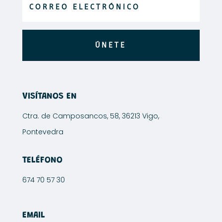
página
de
de
producto
producto
ÚNETE
VISÍTANOS EN
Ctra. de Camposancos, 58, 36213 Vigo,
Pontevedra
TELÉFONO
674 70 57 30
EMAIL