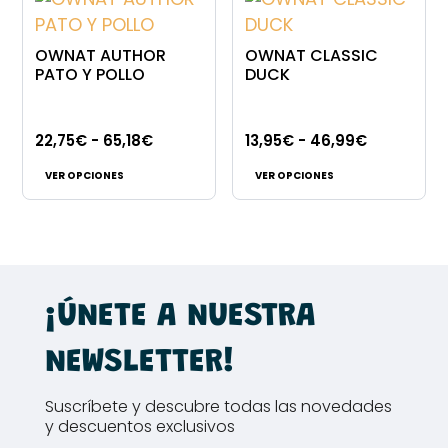
Las
opciones
63,95€
opciones
se
OWNAT AUTHOR
OWNAT CLASSIC
se
pueden
PATO Y POLLO
DUCK
pueden
elegir
elegir
en
Rango
Rango
22,75
€
-
65,18
€
13,95
€
-
46,99
€
en
la
Este
Este
de
de
la
página
VER OPCIONES
VER OPCIONES
producto
producto
precios:
precios:
página
de
tiene
tiene
desde
desde
de
producto
múltiples
múltiples
22,75€
13,95€
producto
variantes.
variantes.
hasta
hasta
Las
Las
65,18€
46,99€
¡ÚNETE A NUESTRA
opciones
opciones
se
se
NEWSLETTER!
pueden
pueden
elegir
elegir
Suscríbete y descubre todas las novedades
en
en
y descuentos exclusivos