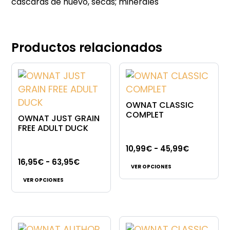
cáscaras de huevo, secas; minerales
Productos relacionados
OWNAT CLASSIC
COMPLET
OWNAT JUST GRAIN
FREE ADULT DUCK
Rango
10,99
€
-
45,99
€
Este
Rango
de
16,95
€
-
63,95
€
VER OPCIONES
Este
producto
de
precios:
VER OPCIONES
producto
tiene
precios:
desde
tiene
múltiples
desde
10,99€
múltiples
variantes.
16,95€
hasta
variantes.
Las
hasta
45,99€