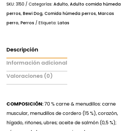
CORDERO
SKU:
3150
Categorías:
Adulto
,
Adulto comida húmeda
cantidad
perros
,
Bewi Dog
,
Comida húmeda perros
,
Marcas
perro
,
Perros
Etiqueta:
Latas
Descripción
Información adicional
Valoraciones (0)
COMPOSICIÓN:
70 % carne & menudillos: carne
muscular, menudillos de cordero (15 %), corazón,
hígado, riñones, ubres; aceite de salmón (0,5 %);