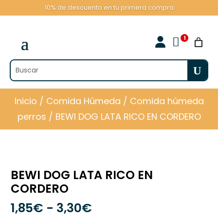
10% de descuento en tu primera compra

Inicio
/
Comida Húmeda
/
Comida húmeda
perros
/ BEWI DOG LATA RICO EN CORDERO
BEWI DOG LATA RICO EN
CORDERO
Rango
1,85
€
-
3,30
€