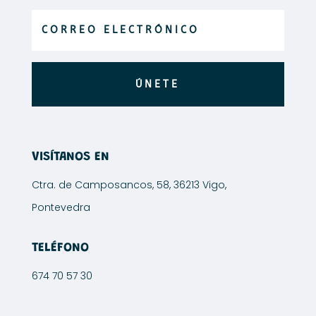
la
la
página
página
de
de
producto
producto
ÚNETE
VISÍTANOS EN
Ctra. de Camposancos, 58, 36213 Vigo,
Pontevedra
TELÉFONO
674 70 57 30