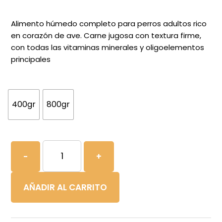
de
precios:
Alimento húmedo completo para perros adultos rico
desde
en corazón de ave. Carne jugosa con textura firme,
con todas las vitaminas minerales y oligoelementos
1,85€
principales
hasta
3,30€
400gr
800gr
BEWI
-
+
DOG
LATA
AÑADIR AL CARRITO
RICO
EN