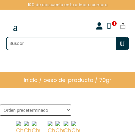
10% de descuento en tu primera compra

Inicio
/ peso del producto / 70gr