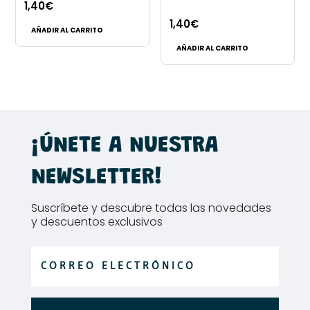
1,40
€
página
1,40
€
de
AÑADIR AL CARRITO
producto
AÑADIR AL CARRITO
¡ÚNETE A NUESTRA
NEWSLETTER!
Suscríbete y descubre todas las novedades
y descuentos exclusivos