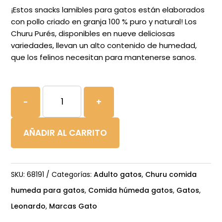
¡Estos snacks lamibles para gatos están elaborados
con pollo criado en granja 100 % puro y natural! Los
Churu Purés, disponibles en nueve deliciosas
variedades, llevan un alto contenido de humedad,
que los felinos necesitan para mantenerse sanos.
Churu
-
+
Cat
Receta
AÑADIR AL CARRITO
de
pollo
cantidad
SKU:
68191
Categorías:
Adulto gatos
,
Churu comida
humeda para gatos
,
Comida húmeda gatos
,
Gatos
,
Leonardo
,
Marcas Gato