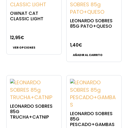
OWNAT CAT
CLASSIC LIGHT
LEONARDO SOBRES
85G PATO+QUESO
12,95
€
Este
1,40
€
VER OPCIONES
producto
AÑADIR AL CARRITO
tiene
múltiples
variantes.
Las
opciones
se
pueden
LEONARDO SOBRES
elegir
85G
LEONARDO SOBRES
TRUCHA+CATNIP
en
85G
PESCADO+GAMBAS
la