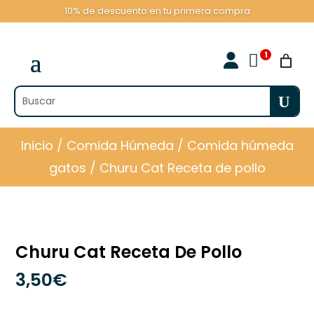
10% de descuento en tu primera compra

Inicio
/
Comida Húmeda
/
Comida húmeda
gatos
/ Churu Cat Receta de pollo
Churu Cat Receta De Pollo
3,50
€