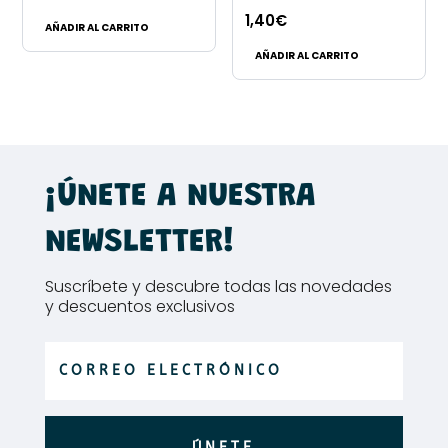
la
1,40
€
página
AÑADIR AL CARRITO
de
AÑADIR AL CARRITO
producto
¡ÚNETE A NUESTRA
NEWSLETTER!
Suscríbete y descubre todas las novedades
y descuentos exclusivos
ÚNETE