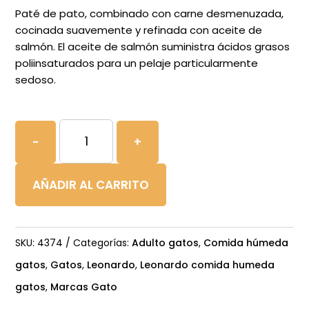
Paté de pato, combinado con carne desmenuzada,
cocinada suavemente y refinada con aceite de
salmón. El aceite de salmón suministra ácidos grasos
poliinsaturados para un pelaje particularmente
sedoso.
Lonardo
-
+
Pulled
Beef
AÑADIR AL CARRITO
Pato
cantidad
SKU:
4374
Categorías:
Adulto gatos
,
Comida húmeda
gatos
,
Gatos
,
Leonardo
,
Leonardo comida humeda
gatos
,
Marcas Gato