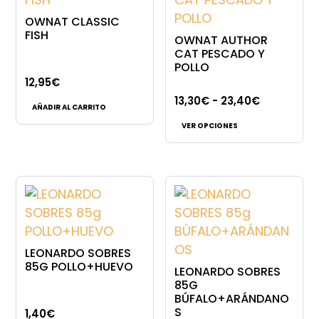
OWNAT CLASSIC
FISH
OWNAT AUTHOR
CAT PESCADO Y
POLLO
12,95
€
Rango
13,30
€
-
23,40
€
AÑADIR AL CARRITO
Este
de
VER OPCIONES
producto
precios:
tiene
desde
múltiples
13,30€
variantes.
hasta
Las
23,40€
opciones
se
LEONARDO SOBRES
pueden
85G POLLO+HUEVO
LEONARDO SOBRES
elegir
85G
BÚFALO+ARÁNDANO
en
S
1,40
€