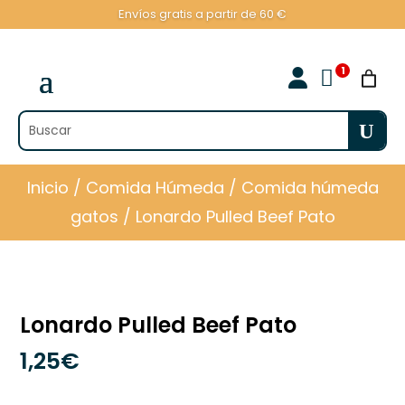
Envíos gratis a partir de 60 €

Inicio
/
Comida Húmeda
/
Comida húmeda
gatos
/ Lonardo Pulled Beef Pato
Lonardo Pulled Beef Pato
1,25
€