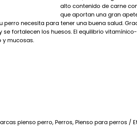
alto contenido de carne com
10,
que aportan una gran apeten
has
 tu perro necesita para tener una buena salud. Gra
47,
 se fortalecen los huesos. El equilibrio vitamínico
o y mucosas.
arcas pienso perro
,
Perros
,
Pienso para perros
E