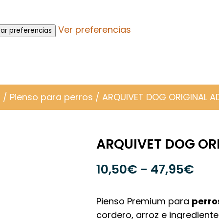
Ver preferencias
ar preferencias
o
/
Pienso para perros
/ ARQUIVET DOG ORIGINAL 
ARQUIVET DOG OR
Ran
10,50
€
-
47,95
€
de
prec
Pienso Premium para
perro
des
cordero, arroz e ingredient