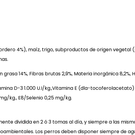
dero 4%), maíz, trigo, subproductos de origen vegetal (p
nas.
 grasa 14%, Fibras brutas 2,9%, Materia inorgánica 8,2%,
tamina D-3 1.000 U.I/kg.,Vitamina E (dla-tocoferolacetato)
mg/kg., E8/Selenio 0,25 mg/kg.
emente dividida en 2 ó 3 tomas al día, y siempre a las mis
edioambientales. Los perros deben disponer siempre de ag