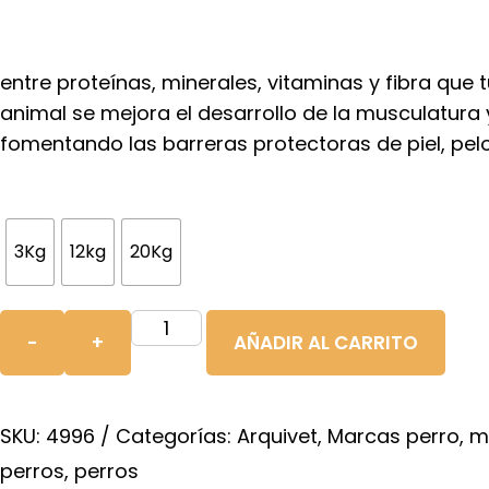
entre proteínas, minerales, vitaminas y fibra que
animal se mejora el desarrollo de la musculatura y
fomentando las barreras protectoras de piel, pel
3Kg
12kg
20Kg
ARQUIVET
-
+
AÑADIR AL CARRITO
DOG
ORIGINAL
ADULT
SKU:
4996
Categorías:
Arquivet
,
Marcas perro
,
m
CORDERO
perros
,
perros