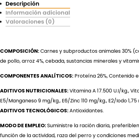
cantidad
Descripción
Información adicional
Valoraciones (0)
COMPOSICIÓN:
Carnes y subproductos animales 30% (cor
de pollo, arroz 4%, cebada, sustancias minerales y vitami
COMPONENTES ANALÍTICOS:
Proteína 26%, Contenido en
ADITIVOS NUTRICIONALES:
Vitamina A 17.500 U.I/kg., Vi
E5/Manganeso 9 mg/kg., E6/Zinc 110 mg/kg., E2/Iodo 1,75 
ADITIVOS TECNOLÓGICOS:
Antioxidantes.
MODO DE EMPLEO:
Suministre la ración diaria, preferibl
función de la actividad, raza del perro y condiciones m