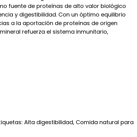
o fuente de proteínas de alto valor biológico
50€
cia y digestibilidad. Con un óptimo equilibrio
ta
cias a la aportación de proteínas de origen
95€
-mineral refuerza el sistema inmunitario,
tiquetas:
Alta digestibilidad
,
Comida natural para