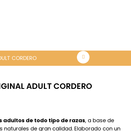
ADULT CORDERO
IGINAL ADULT CORDERO
go
ios:
s adultos de todo tipo de razas
, a base de
de
es naturales de gran calidad. Elaborado con un