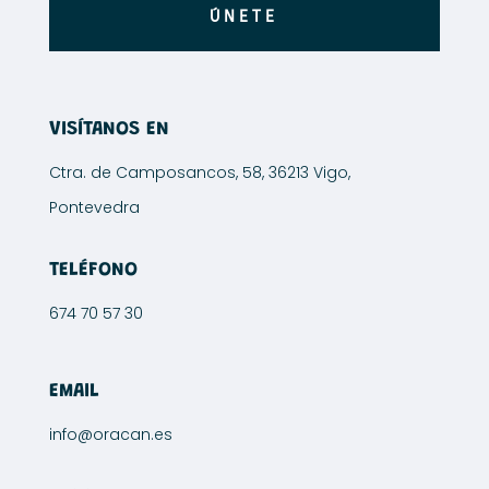
producto
ÚNETE
producto
VISÍTANOS EN
Ctra. de Camposancos, 58, 36213 Vigo,
Pontevedra
TELÉFONO
674 70 57 30
EMAIL
info@oracan.es