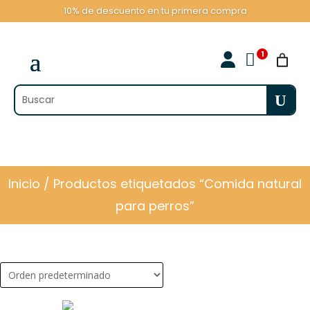
10% de descuento en tu primera compra

Inicio
/ Productos etiquetados “Comida natural
para perros”