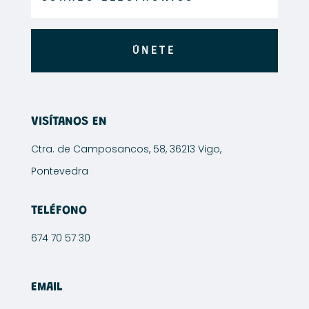
de
producto
producto
ÚNETE
VISÍTANOS EN
Ctra. de Camposancos, 58, 36213 Vigo,
Pontevedra
TELÉFONO
674 70 57 30
EMAIL