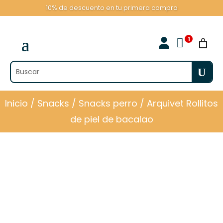
10% de descuento en tu primera compra

Inicio
/
Snacks
/
Snacks perro
/ Arquivet Rollitos
de piel de bacalao