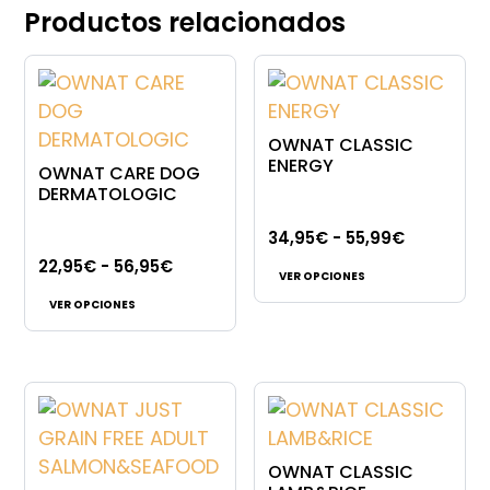
Productos relacionados
OWNAT CLASSIC
ENERGY
OWNAT CARE DOG
DERMATOLOGIC
Rango
34,95
€
-
55,99
€
Este
Rango
de
22,95
€
-
56,95
€
VER OPCIONES
Este
producto
de
precios:
VER OPCIONES
producto
tiene
precios:
desde
tiene
múltiples
desde
34,95€
múltiples
variantes.
22,95€
hasta
variantes.
Las
hasta
55,99€
Las
opciones
56,95€
opciones
se
OWNAT CLASSIC