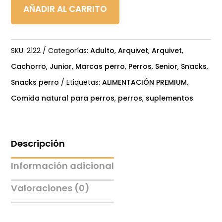
de
AÑADIR AL CARRITO
piel
de
bacalao
SKU:
2122
Categorías:
Adulto
,
Arquivet
,
Arquivet
,
cantidad
Cachorro
,
Junior
,
Marcas perro
,
Perros
,
Senior
,
Snacks
,
Snacks perro
Etiquetas:
ALIMENTACIÓN PREMIUM
,
Comida natural para perros
,
perros
,
suplementos
Descripción
Información adicional
Valoraciones (0)