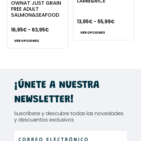
se
pueden
LAMB&RICE
OWNAT JUST GRAIN
pueden
elegir
FREE ADULT
SALMON&SEAFOOD
elegir
en
Rango
13,95
€
-
55,99
€
en
la
Este
Rango
de
16,95
€
-
63,95
€
la
página
VER OPCIONES
Este
producto
de
precios:
página
de
VER OPCIONES
producto
tiene
precios:
desde
de
producto
tiene
múltiples
desde
13,95€
producto
múltiples
variantes.
16,95€
hasta
variantes.
Las
hasta
55,99€
Las
opciones
63,95€
¡ÚNETE A NUESTRA
opciones
se
se
pueden
NEWSLETTER!
pueden
elegir
elegir
en
Suscríbete y descubre todas las novedades
en
la
y descuentos exclusivos
la
página
página
de