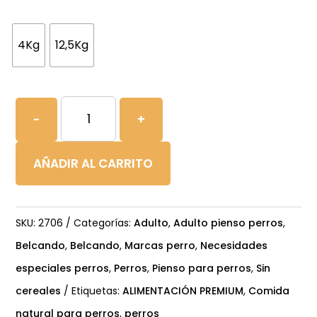
4Kg
12,5Kg
BELCANDO
-
+
ADULT
GRAIN
AÑADIR AL CARRITO
FREE
OCCEAN
cantidad
SKU:
2706
Categorías:
Adulto
,
Adulto pienso perros
,
Belcando
,
Belcando
,
Marcas perro
,
Necesidades
especiales perros
,
Perros
,
Pienso para perros
,
Sin
cereales
Etiquetas:
ALIMENTACIÓN PREMIUM
,
Comida
natural para perros
,
perros