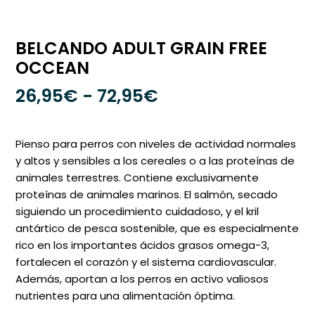
BELCANDO ADULT GRAIN FREE
OCCEAN
Rango
26,95
€
-
72,95
€
de
precios:
Pienso para perros con niveles de actividad normales
desde
y altos y sensibles a los cereales o a las proteínas de
animales terrestres. Contiene exclusivamente
26,95€
proteínas de animales marinos. El salmón, secado
hasta
siguiendo un procedimiento cuidadoso, y el kril
72,95€
antártico de pesca sostenible, que es especialmente
rico en los importantes ácidos grasos omega-3,
fortalecen el corazón y el sistema cardiovascular.
Además, aportan a los perros en activo valiosos
nutrientes para una alimentación óptima.