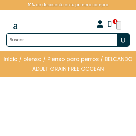
10% de descuento en tu primera compra

Inicio
/
pienso
/
Pienso para perros
/ BELCANDO
ADULT GRAIN FREE OCCEAN