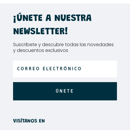
producto
producto
variantes.
variantes.
hasta
hasta
Las
Las
54,99€
64,52€
¡ÚNETE A NUESTRA
opciones
opciones
se
se
NEWSLETTER!
pueden
pueden
elegir
elegir
Suscríbete y descubre todas las novedades
en
en
y descuentos exclusivos
la
la
página
página
de
de
producto
producto
ÚNETE
VISÍTANOS EN