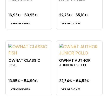
Rango
Rango
16,95
€
-
63,95
€
22,75
€
-
65,18
€
Este
Este
de
de
VER OPCIONES
VER OPCIONES
producto
producto
precios:
precios:
tiene
tiene
desde
desde
múltiples
múltiples
16,95€
22,75€
variantes.
variantes.
hasta
hasta
Las
Las
63,95€
65,18€
opciones
opciones
OWNAT CLASSIC
OWNAT AUTHOR
se
se
FISH
JUNIOR POLLO
pueden
pueden
elegir
elegir
Rango
Rango
13,95
€
-
54,99
€
22,54
€
-
64,52
€
en
en
Este
Este
de
de
la
la
VER OPCIONES
VER OPCIONES
producto
producto
precios:
precios:
página
página
tiene
tiene
desde
desde
de
de
múltiples
múltiples
13,95€
22,54€