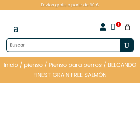
Envíos gratis a partir de 60 €

Inicio
/
pienso
/
Pienso para perros
/ BELCANDO
FINEST GRAIN FREE SALMÓN