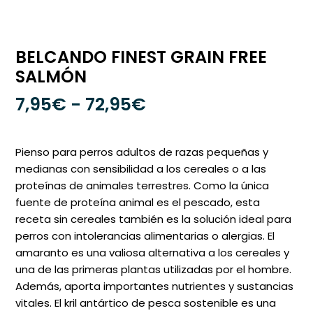
BELCANDO FINEST GRAIN FREE
SALMÓN
Rango
7,95
€
-
72,95
€
de
precios:
Pienso para perros adultos de razas pequeñas y
desde
medianas con sensibilidad a los cereales o a las
proteínas de animales terrestres. Como la única
7,95€
fuente de proteína animal es el pescado, esta
hasta
receta sin cereales también es la solución ideal para
72,95€
perros con intolerancias alimentarias o alergias. El
amaranto es una valiosa alternativa a los cereales y
una de las primeras plantas utilizadas por el hombre.
Además, aporta importantes nutrientes y sustancias
vitales. El kril antártico de pesca sostenible es una