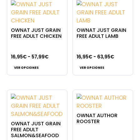
OWNAT JUST GRAIN
OWNAT JUST GRAIN
FREE ADULT CHICKEN
FREE ADULT LAMB
Rango
Rango
16,95
€
-
57,99
€
16,95
€
-
63,95
€
Este
de
de
VER OPCIONES
VER OPCIONES
producto
precios:
precios:
tiene
desde
desde
múltiples
16,95€
16,95€
variantes.
hasta
hasta
Las
57,99€
63,95€
opciones
OWNAT AUTHOR
se
ROOSTER
OWNAT JUST GRAIN
pueden
FREE ADULT
SALMON&SEAFOOD
elegir