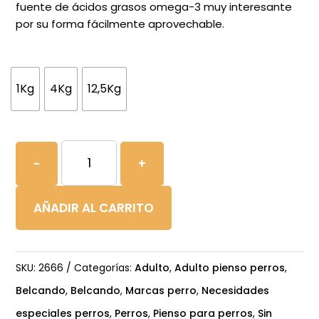
fuente de ácidos grasos omega-3 muy interesante
por su forma fácilmente aprovechable.
1Kg
4Kg
12,5Kg
BELCANDO
-
+
FINEST
GRAIN
AÑADIR AL CARRITO
FREE
SALMÓN
cantidad
SKU:
2666
Categorías:
Adulto
,
Adulto pienso perros
,
Belcando
,
Belcando
,
Marcas perro
,
Necesidades
especiales perros
,
Perros
,
Pienso para perros
,
Sin