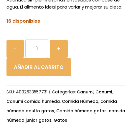
agua. El alimento ideal para variar y mejorar su dieta.
16 disponibles
CANUMI
-
+
Lata
Gato
AÑADIR AL CARRITO
Filete
de
caballa
SKU:
4002633557731
Categorías:
Canumi
,
Canumi
,
al
Canumi comida húmeda
,
Comida Húmeda
,
comida
natural
húmeda adulto gatos
,
Comida húmeda gatos
,
comida
cantidad
húmeda junior gatos
,
Gatos