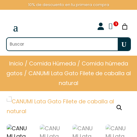
10% de descuento en tu primera compra

Inicio
/
Comida Húmeda
/
Comida húmeda
gatos
/ CANUMI Lata Gato Filete de caballa al
natural