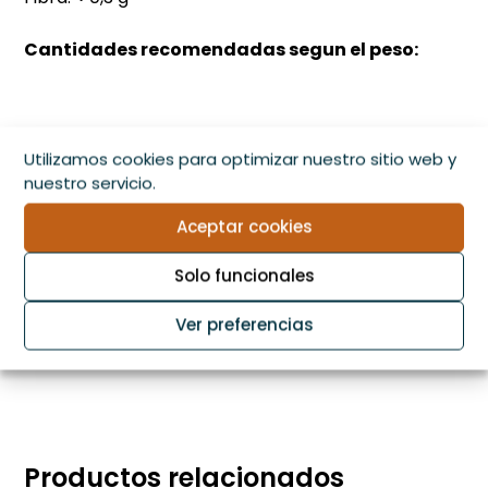
Cantidades recomendadas segun el peso:
Consumo directo:
Servir con el líquido de
Utilizamos cookies para optimizar nuestro sitio web y
nuestro servicio.
cobertura para mantener la hidratación. Servir a
temperatura ambiente. Una vez abierto, consumir
Aceptar cookies
en su totalidad o refrigerar cubierto con el líquido
Solo funcionales
de cobertura y dentro las 48 horas. No apto para
Ver preferencias
el consumo humano
Productos relacionados