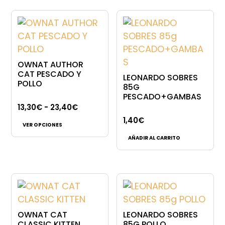
OWNAT AUTHOR
CAT PESCADO Y
LEONARDO SOBRES
POLLO
85G
PESCADO+GAMBAS
Rango
13,30
€
-
23,40
€
Este
de
1,40
€
VER OPCIONES
producto
precios:
AÑADIR AL CARRITO
tiene
desde
múltiples
13,30€
variantes.
hasta
Las
23,40€
opciones
se
OWNAT CAT
LEONARDO SOBRES
pueden
CLASSIC KITTEN
85G POLLO