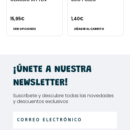
elegir
en
15,95
€
1,40
€
la
Este
página
VER OPCIONES
AÑADIR AL CARRITO
producto
de
tiene
producto
múltiples
variantes.
Las
¡ÚNETE A NUESTRA
opciones
se
NEWSLETTER!
pueden
elegir
Suscríbete y descubre todas las novedades
en
y descuentos exclusivos
la
página
de