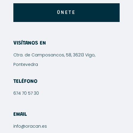
producto
ÚNETE
VISÍTANOS EN
Ctra. de Camposancos, 58, 36213 Vigo,
Pontevedra
TELÉFONO
674 70 57 30
EMAIL
info@oracan.es