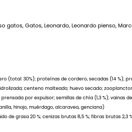
so gatos
,
Gatos
,
Leonardo
,
Leonardo pienso
,
Marc
ro (total: 30%); proteínas de cordero, secadas (14 %); p
 hidrolizada; centeno malteado; huevo secado; zooplancton
prensada por expulsor; semillas de chía (1,3 %); vainas de
zanilla, hinojo, muérdago, alcaravea, genciana)
o de grasa 20 %; cenizas brutas 8,5 %; fibras brutas 2,3 %; 