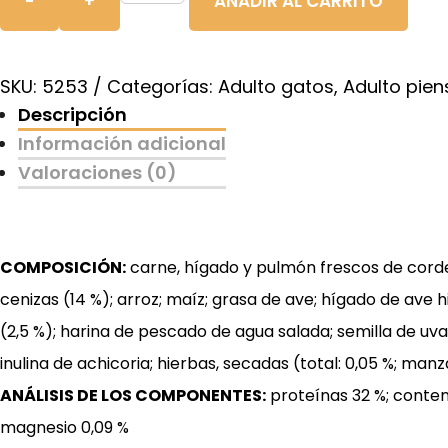
-
+
AÑADIR AL CARRITO
ADULT
LAMB
cantidad
SKU:
5253
Categorías:
Adulto gatos
,
Adulto pien
Descripción
Información adicional
Valoraciones (0)
COMPOSICIÓN:
carne, hígado y pulmón frescos de corde
cenizas (14 %); arroz; maíz; grasa de ave; hígado de ave
(2,5 %); harina de pescado de agua salada; semilla de uva 
inulina de achicoria; hierbas, secadas (total: 0,05 %; man
ANÁLISIS DE LOS COMPONENTES:
proteínas 32 %; contenid
magnesio 0,09 %