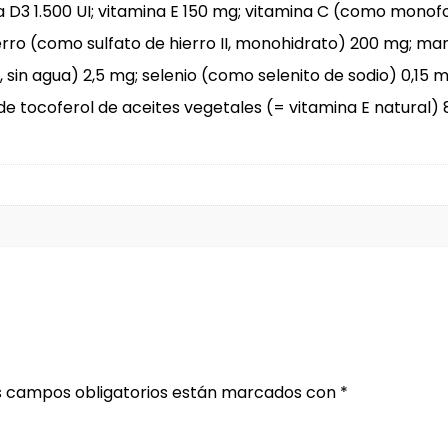
a D3 1.500 UI; vitamina E 150 mg; vitamina C (como monofo
ierro (como sulfato de hierro II, monohidrato) 200 mg; 
sin agua) 2,5 mg; selenio (como selenito de sodio) 0,15 
s de tocoferol de aceites vegetales (= vitamina E natural)
s campos obligatorios están marcados con
*