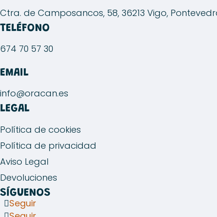
se
se
Ctra. de Camposancos, 58, 36213 Vigo, Ponteved
pueden
pueden
TELÉFONO
elegir
elegir
674 70 57 30
en
en
la
la
EMAIL
página
página
de
de
info@oracan.es
producto
producto
LEGAL
Política de cookies
Política de privacidad
Aviso Legal
Devoluciones
SÍGUENOS
Seguir
Seguir