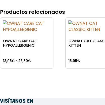
Productos relacionados
OWNAT CARE CAT
OWNAT CAT CLASS
HYPOALLERGENIC
KITTEN
Rango
13,95
€
-
23,50
€
15,95
€
de
Este
Este
precios:
producto
producto
desde
tiene
tiene
13,95€
múltiples
múltiples
hasta
variantes.
variantes.
23,50€
Las
Las
VISÍTANOS EN
opciones
opciones