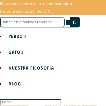
10% de descuento en tu primera compra
Inici
Envíos gratis a partir de 60 €
Buscar:
PERRO
GATO
Pienso para gatos adultos a partir de un año. G
especialmente adecuada para gatos que necesitan
NUESTRA FILOSOFÍA
BLOG
2Kg
7,5Kg
LEONARDO