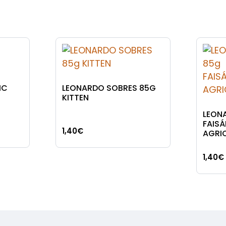
IC
LEONARDO SOBRES 85G
KITTEN
LEON
FAIS
1,40
€
AGRI
1,40
€