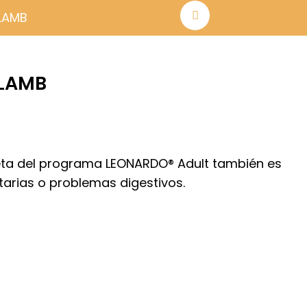
LAMB
 LAMB
go
ios:
eceta del programa LEONARDO® Adult también es
de
arias o problemas digestivos.
95€
ta
99€