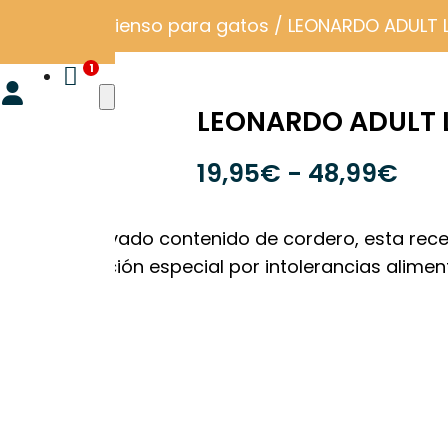
o
/
pienso
/
Pienso para gatos
/ LEONARDO ADULT 

LEONARDO ADULT
Ran
19,95
€
-
48,99
€
de
prec
racias a su elevado contenido de cordero, esta r
des
 una atención especial por intolerancias aliment
19,
has
48,