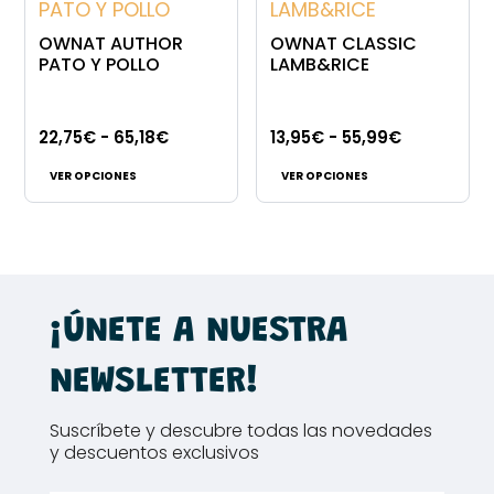
Las
57,99€
opciones
OWNAT AUTHOR
OWNAT CLASSIC
se
PATO Y POLLO
LAMB&RICE
pueden
elegir
Rango
Rango
22,75
€
-
65,18
€
13,95
€
-
55,99
€
en
Este
Este
de
de
la
VER OPCIONES
VER OPCIONES
producto
producto
precios:
precios:
página
tiene
tiene
desde
desde
de
múltiples
múltiples
22,75€
13,95€
producto
variantes.
variantes.
hasta
hasta
Las
Las
65,18€
55,99€
¡ÚNETE A NUESTRA
opciones
opciones
se
se
NEWSLETTER!
pueden
pueden
elegir
elegir
Suscríbete y descubre todas las novedades
en
en
y descuentos exclusivos
la
la