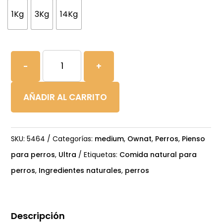
1Kg
3Kg
14Kg
OWNAT
-
+
ULTRA
MEDIUM
AÑADIR AL CARRITO
JUNIOR
cantidad
SKU:
5464
Categorías:
medium
,
Ownat
,
Perros
,
Pienso
para perros
,
Ultra
Etiquetas:
Comida natural para
perros
,
Ingredientes naturales
,
perros
Descripción