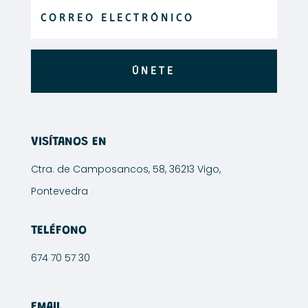
página
página
de
de
producto
producto
ÚNETE
VISÍTANOS EN
Ctra. de Camposancos, 58, 36213 Vigo,
Pontevedra
TELÉFONO
674 70 57 30
EMAIL