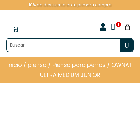
10% de descuento en tu primera compra

Inicio
/
pienso
/
Pienso para perros
/ OWNAT
ULTRA MEDIUM JUNIOR