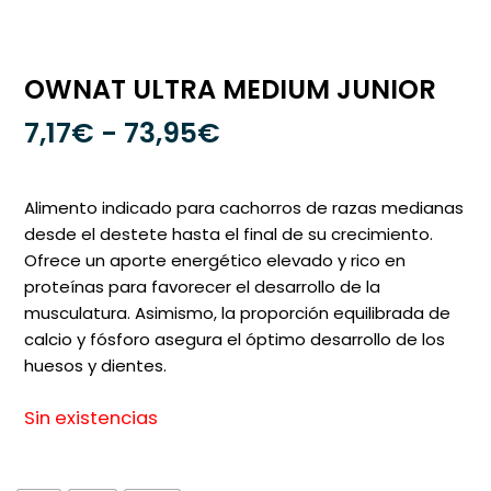
OWNAT ULTRA MEDIUM JUNIOR
Rango
7,17
€
-
73,95
€
de
precios:
Alimento indicado para cachorros de razas medianas
desde
desde el destete hasta el final de su crecimiento.
Ofrece un aporte energético elevado y rico en
7,17€
proteínas para favorecer el desarrollo de la
hasta
musculatura. Asimismo, la proporción equilibrada de
73,95€
calcio y fósforo asegura el óptimo desarrollo de los
huesos y dientes.
Sin existencias