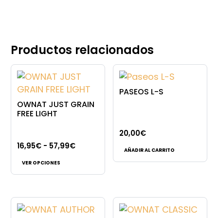
Productos relacionados
PASEOS L-S
OWNAT JUST GRAIN
FREE LIGHT
20,00
€
Rango
16,95
€
-
57,99
€
AÑADIR AL CARRITO
Este
de
VER OPCIONES
producto
precios:
tiene
desde
múltiples
16,95€
variantes.
hasta