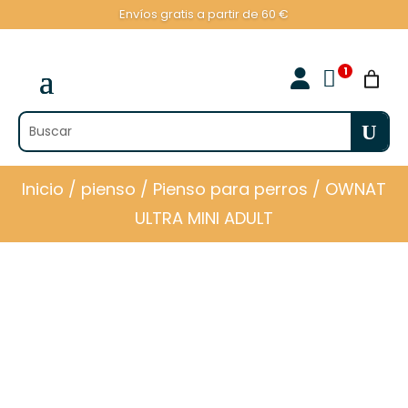
Envíos gratis a partir de 60 €

Inicio
/
pienso
/
Pienso para perros
/ OWNAT
ULTRA MINI ADULT