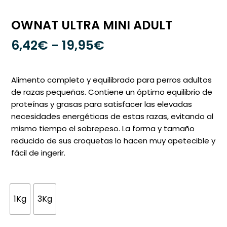
OWNAT ULTRA MINI ADULT
Rango
6,42
€
-
19,95
€
de
precios:
Alimento completo y equilibrado para perros adultos
desde
de razas pequeñas. Contiene un óptimo equilibrio de
proteínas y grasas para satisfacer las elevadas
6,42€
necesidades energéticas de estas razas, evitando al
hasta
mismo tiempo el sobrepeso. La forma y tamaño
19,95€
reducido de sus croquetas lo hacen muy apetecible y
fácil de ingerir.
1Kg
3Kg