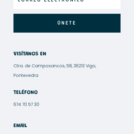
de
de
producto
producto
ÚNETE
VISÍTANOS EN
Ctra. de Camposancos, 58, 36213 Vigo,
Pontevedra
TELÉFONO
674 70 57 30
EMAIL