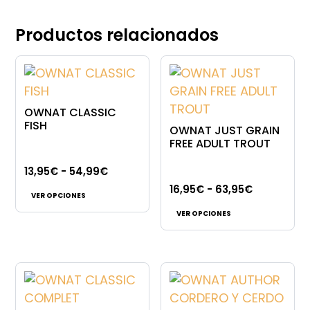
Productos relacionados
OWNAT CLASSIC
FISH
OWNAT JUST GRAIN
FREE ADULT TROUT
Rango
13,95
€
-
54,99
€
Este
de
Rango
16,95
€
-
63,95
€
VER OPCIONES
producto
Este
precios:
de
VER OPCIONES
tiene
producto
desde
precios:
múltiples
tiene
13,95€
desde
variantes.
múltiples
hasta
16,95€
Las
variantes.
54,99€
hasta
opciones
Las
63,95€