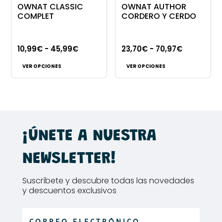
se
opciones
OWNAT CLASSIC
OWNAT AUTHOR
pueden
se
COMPLET
CORDERO Y CERDO
elegir
pueden
en
elegir
Rango
Rango
10,99
€
-
45,99
€
23,70
€
-
70,97
€
la
en
Este
Este
de
de
página
la
VER OPCIONES
VER OPCIONES
producto
producto
precios:
precios:
de
página
tiene
tiene
desde
desde
producto
de
múltiples
múltiples
10,99€
23,70€
producto
variantes.
variantes.
hasta
hasta
Las
Las
45,99€
70,97€
¡ÚNETE A NUESTRA
opciones
opciones
se
se
NEWSLETTER!
pueden
pueden
elegir
elegir
Suscríbete y descubre todas las novedades
en
en
y descuentos exclusivos
la
la
página
página